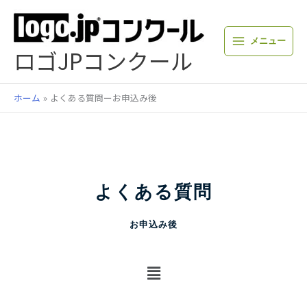
内
容
を
メニュー
ス
ロゴJPコンクール
キ
ッ
プ
ホーム
よくある質問ーお申込み後
よくある質問
お申込み後
メ
ニ
ュ