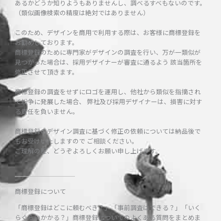
あるかどうか知りようもありませんし、調べるすべもないのです。
（類似画像検索の精度は絶対ではありません）
このため、デザインを商用で利用する際は、お客様に商標登録を
お勧めしております。
商標登録のために専門家がデザインの調査を行い、万が一類似が
見つかった場合は、採用デザイナーが審査に通るよう 該当箇所を
修正させて頂きます。
商標登録の調査をせずにロゴを運用し、他社から類似を指摘され
て紛争に発展した場合、 弊社及び採用デザイナーは、損害に対す
る責任を負いません。
商標登録のデザイン調査に基づく修正の依頼については納品後で
もお受けいたしますので ご相談ください。
ご理解の程、どうぞよろしくお願い申し上げます。
商標登録について
「商標登録はどこに頼むべき？」「事前調査はできる？」「いく
らぐらいかかる？」商標登録についてのよくある質問をまとめま