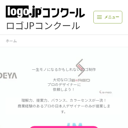
内
容
を
メニュー
ス
ロゴJPコンクール
キ
ッ
プ
ホーム
一生モノになるかもしれない ロゴ制作
大切なロゴ、
プロのデザイナーに
依頼しよう！
理解力、提案力、バランス、カラーセンスが一流！
商業経験のあるプロの日本人デザイナーのみが提案しま
す。