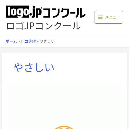
内
容
を
メニュー
ス
ロゴJPコンクール
キ
ッ
プ
ホーム
ロゴ実績
やさしい
やさしい