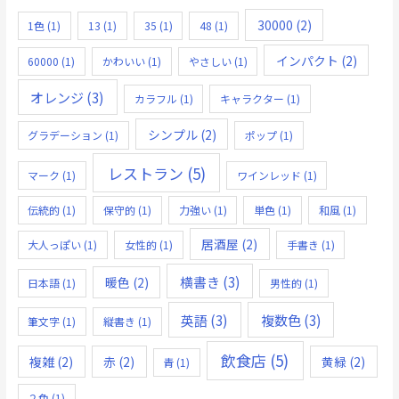
30000
(2)
1色
(1)
13
(1)
35
(1)
48
(1)
インパクト
(2)
60000
(1)
かわいい
(1)
やさしい
(1)
オレンジ
(3)
カラフル
(1)
キャラクター
(1)
シンプル
(2)
グラデーション
(1)
ポップ
(1)
レストラン
(5)
マーク
(1)
ワインレッド
(1)
伝統的
(1)
保守的
(1)
力強い
(1)
単色
(1)
和風
(1)
居酒屋
(2)
大人っぽい
(1)
女性的
(1)
手書き
(1)
横書き
(3)
暖色
(2)
日本語
(1)
男性的
(1)
英語
(3)
複数色
(3)
筆文字
(1)
縦書き
(1)
飲食店
(5)
複雑
(2)
赤
(2)
黄緑
(2)
青
(1)
２色
(1)