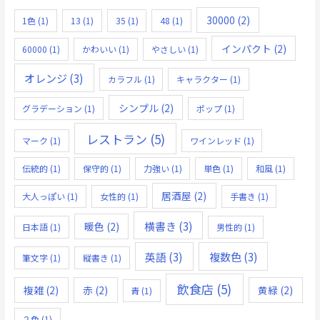
30000
(2)
1色
(1)
13
(1)
35
(1)
48
(1)
インパクト
(2)
60000
(1)
かわいい
(1)
やさしい
(1)
オレンジ
(3)
カラフル
(1)
キャラクター
(1)
シンプル
(2)
グラデーション
(1)
ポップ
(1)
レストラン
(5)
マーク
(1)
ワインレッド
(1)
伝統的
(1)
保守的
(1)
力強い
(1)
単色
(1)
和風
(1)
居酒屋
(2)
大人っぽい
(1)
女性的
(1)
手書き
(1)
横書き
(3)
暖色
(2)
日本語
(1)
男性的
(1)
英語
(3)
複数色
(3)
筆文字
(1)
縦書き
(1)
飲食店
(5)
複雑
(2)
赤
(2)
黄緑
(2)
青
(1)
２色
(1)