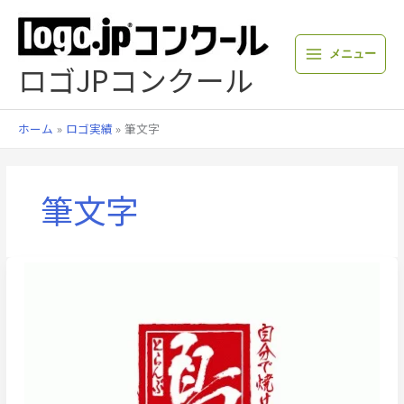
内
容
を
メニュー
ス
ロゴJPコンクール
キ
ッ
プ
ホーム
ロゴ実績
筆文字
筆文字