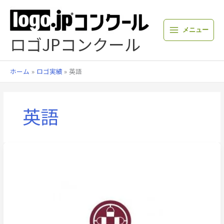
内
容
を
メニュー
ス
ロゴJPコンクール
キ
ッ
プ
ホーム
ロゴ実績
英語
英語