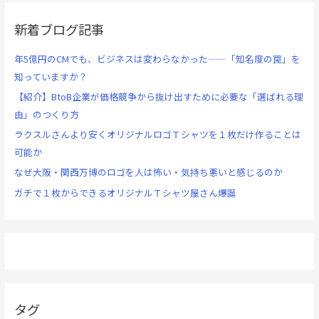
新着ブログ記事
年5億円のCMでも、ビジネスは変わらなかった——「知名度の罠」を
知っていますか？
【紹介】BtoB企業が価格競争から抜け出すために必要な「選ばれる理
由」のつくり方
ラクスルさんより安くオリジナルロゴＴシャツを１枚だけ作ることは
可能か
なぜ大阪・関西万博のロゴを人は怖い・気持ち悪いと感じるのか
ガチで１枚からできるオリジナルＴシャツ屋さん爆誕
タグ