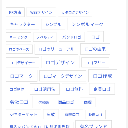
PR方法
WEBデザイン
カタログデザイン
シンボルマーク
キャラクター
シンプル
ロゴ
ネーミング
バンドロゴ
ノベルティ
ロゴの由来
ロゴのリニューアル
ロゴのベース
ロゴデザイン
ロゴデザイナー
ロゴフリー
ロゴ作成
ロゴマーク
ロゴマークデザイン
ロゴ無料
企業ロゴ
ロゴ活用法
ロゴ制作
会社ロゴ
商品ロゴ
商標
信頼感
女性ターゲット
家紋
家紋ロゴ
映画ロゴ
有名ブランド
有名なバンドのロゴに見る世界観