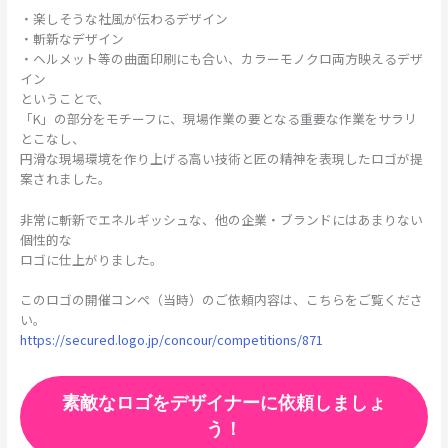
・楽しそうな社風が伝わるデザイン
・斬新なデザイン
・ヘルメット等の曲面印刷にも合い、カラーモノクロ両方映えるデザ
イン
ということで、
「K」の部分をモチーフに、現場作業の要となる重要な作業をサラリ
とこなし、
円滑な現場環境を作り上げる高い技術と匠の精神を表現したロゴが提
案されました。
非常に斬新でエネルギッシュな、他の企業・ブランドにはあまりない
個性的な
ロゴに仕上がりました。
このロゴの開催コンペ（当時）のご依頼内容は、こちらをご覧くださ
い。
https://secured.logo.jp/concour/competitions/871
素敵なロゴをデザイナーに依頼しましょ
う！