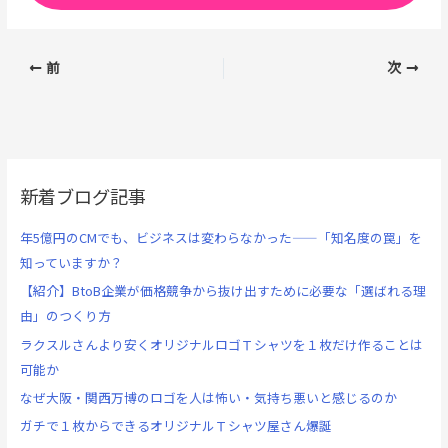
前
次
新着ブログ記事
年5億円のCMでも、ビジネスは変わらなかった——「知名度の罠」を
知っていますか？
【紹介】BtoB企業が価格競争から抜け出すために必要な「選ばれる理
由」のつくり方
ラクスルさんより安くオリジナルロゴＴシャツを１枚だけ作ることは
可能か
なぜ大阪・関西万博のロゴを人は怖い・気持ち悪いと感じるのか
ガチで１枚からできるオリジナルＴシャツ屋さん爆誕