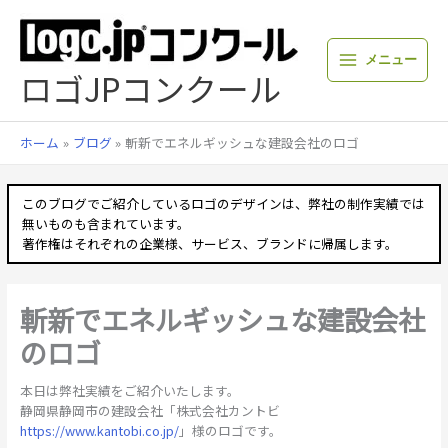
内
容
を
メニュー
ス
ロゴJPコンクール
キ
ッ
プ
ホーム
ブログ
斬新でエネルギッシュな建設会社のロゴ
このブログでご紹介しているロゴのデザインは、弊社の制作実績では
無いものも含まれています。
著作権はそれぞれの企業様、サービス、ブランドに帰属します。
斬新でエネルギッシュな建設会社
のロゴ
本日は弊社実績をご紹介いたします。
静岡県静岡市の建設会社「株式会社カントビ
https://www.kantobi.co.jp/
」様のロゴです。