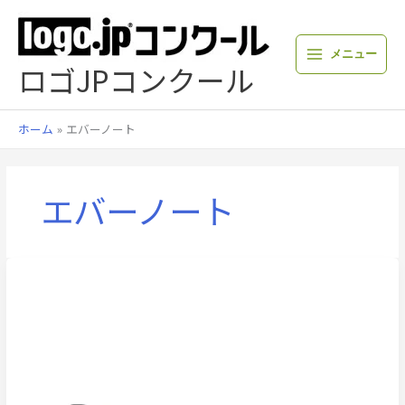
内
容
を
メニュー
ス
ロゴJPコンクール
キ
ッ
プ
ホーム
エバーノート
エバーノート