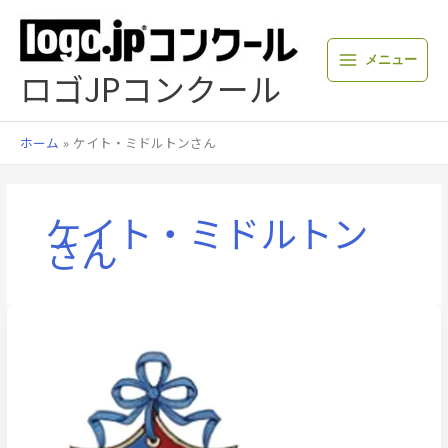
内
容
を
メニュー
ス
ロゴJPコンクール
キ
ッ
プ
ホーム
ケイト・ミドルトンさん
ケイト・ミドルトン
さん