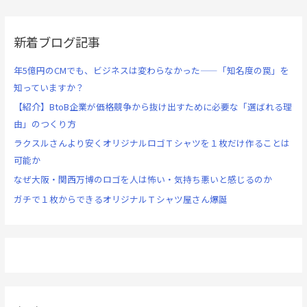
新着ブログ記事
年5億円のCMでも、ビジネスは変わらなかった——「知名度の罠」を
知っていますか？
【紹介】BtoB企業が価格競争から抜け出すために必要な「選ばれる理
由」のつくり方
ラクスルさんより安くオリジナルロゴＴシャツを１枚だけ作ることは
可能か
なぜ大阪・関西万博のロゴを人は怖い・気持ち悪いと感じるのか
ガチで１枚からできるオリジナルＴシャツ屋さん爆誕