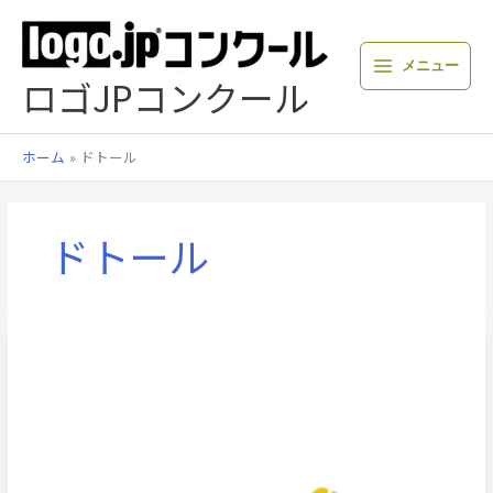
内
容
を
メニュー
ス
ロゴJPコンクール
キ
ッ
プ
ホーム
ドトール
ドトール