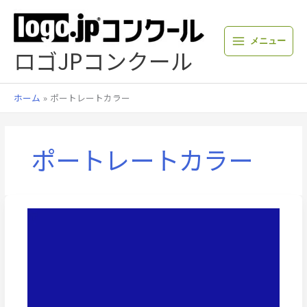
内
容
を
メニュー
ス
ロゴJPコンクール
キ
ッ
プ
ホーム
ポートレートカラー
ポートレートカラー