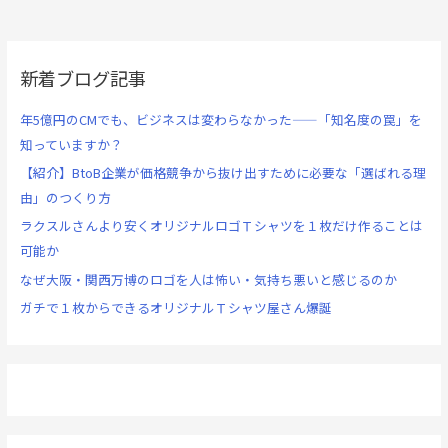
新着ブログ記事
年5億円のCMでも、ビジネスは変わらなかった——「知名度の罠」を
知っていますか？
【紹介】BtoB企業が価格競争から抜け出すために必要な「選ばれる理
由」のつくり方
ラクスルさんより安くオリジナルロゴＴシャツを１枚だけ作ることは
可能か
なぜ大阪・関西万博のロゴを人は怖い・気持ち悪いと感じるのか
ガチで１枚からできるオリジナルＴシャツ屋さん爆誕