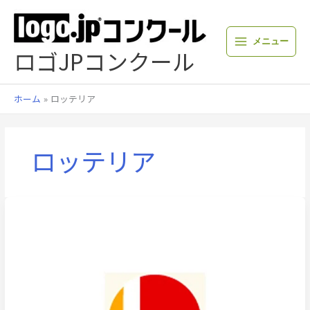
内
容
を
メニュー
ス
ロゴJPコンクール
キ
ッ
プ
ホーム
ロッテリア
ロッテリア