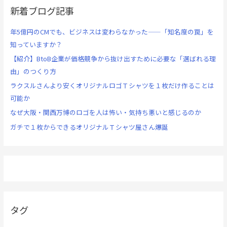
新着ブログ記事
年5億円のCMでも、ビジネスは変わらなかった——「知名度の罠」を
知っていますか？
【紹介】BtoB企業が価格競争から抜け出すために必要な「選ばれる理
由」のつくり方
ラクスルさんより安くオリジナルロゴＴシャツを１枚だけ作ることは
可能か
なぜ大阪・関西万博のロゴを人は怖い・気持ち悪いと感じるのか
ガチで１枚からできるオリジナルＴシャツ屋さん爆誕
タグ