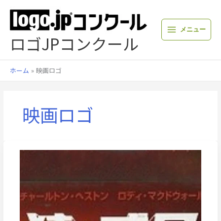
内
容
を
メニュー
ス
ロゴJPコンクール
キ
ッ
プ
ホーム
映画ロゴ
映画ロゴ