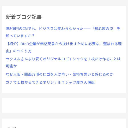
新着ブログ記事
年5億円のCMでも、ビジネスは変わらなかった——「知名度の罠」を
知っていますか？
【紹介】BtoB企業が価格競争から抜け出すために必要な「選ばれる理
由」のつくり方
ラクスルさんより安くオリジナルロゴＴシャツを１枚だけ作ることは
可能か
なぜ大阪・関西万博のロゴを人は怖い・気持ち悪いと感じるのか
ガチで１枚からできるオリジナルＴシャツ屋さん爆誕