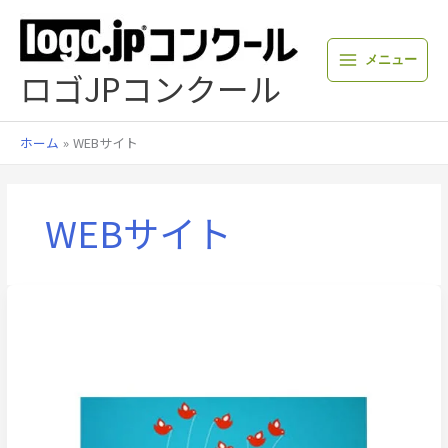
内
容
を
メニュー
ス
ロゴJPコンクール
キ
ッ
プ
ホーム
WEBサイト
WEBサイト