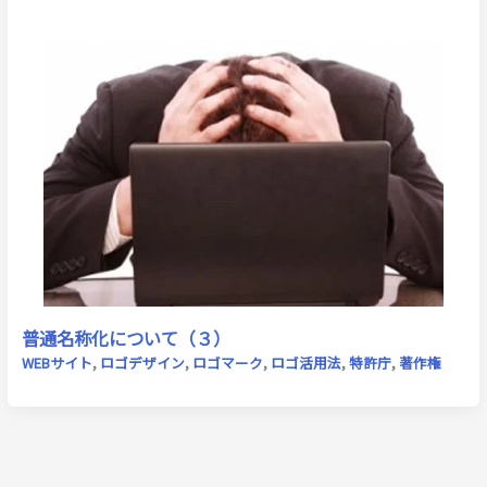
普通名称化について（３）
WEBサイト
,
ロゴデザイン
,
ロゴマーク
,
ロゴ活用法
,
特許庁
,
著作権