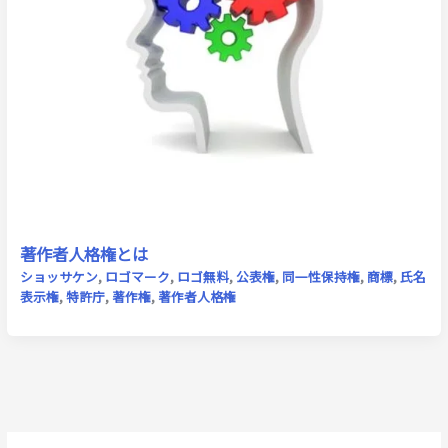
著作者人格権とは
ショッサケン
,
ロゴマーク
,
ロゴ無料
,
公表権
,
同一性保持権
,
商標
,
氏名
表示権
,
特許庁
,
著作権
,
著作者人格権