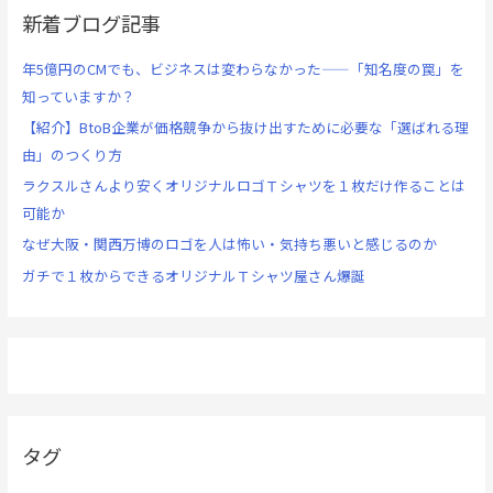
新着ブログ記事
年5億円のCMでも、ビジネスは変わらなかった——「知名度の罠」を
知っていますか？
【紹介】BtoB企業が価格競争から抜け出すために必要な「選ばれる理
由」のつくり方
ラクスルさんより安くオリジナルロゴＴシャツを１枚だけ作ることは
可能か
なぜ大阪・関西万博のロゴを人は怖い・気持ち悪いと感じるのか
ガチで１枚からできるオリジナルＴシャツ屋さん爆誕
タグ