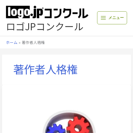
内
容
を
メニュー
ス
ロゴJPコンクール
キ
ッ
プ
ホーム
著作者人格権
著作者人格権