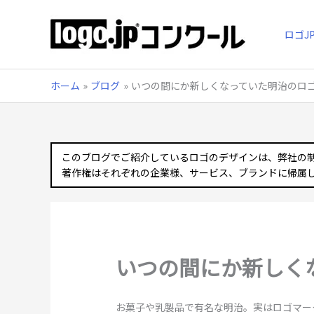
内
容
ロゴJ
を
ス
キ
ッ
ホーム
ブログ
いつの間にか新しくなっていた明治のロ
プ
このブログでご紹介しているロゴのデザインは、弊社の
著作権はそれぞれの企業様、サービス、ブランドに帰属
いつの間にか新しく
お菓子や乳製品で有名な明治。実はロゴマー