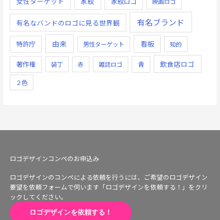
女性ターゲット
家紋
家紋ロゴ
映画ロゴ
有名ブランド
有名なバンドのロゴに見る世界観
由来
看板
特許庁
男性ターゲット
知的
飲食店ロゴ
著作権
青
装丁
赤
雑誌ロゴ
２色
ロゴデザインコンペのお申込み
ロゴデザインのコンペによる依頼を行うには、ご希望のロゴデザイン
要望を依頼フォームで伺います「ロゴデザインを依頼する！」をクリ
ックしてください。
ロゴデザインを依頼する！