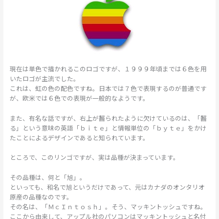
現在は単色で描かれるこのロゴですが、１９９９年頃までは６色を用
いたロゴが主流でした。
これは、虹の色の配色ですね。日本では７色で表現するのが普通です
が、欧米では６色での表現が一般的なようです。
また、有名な話ですが、右上が齧られたように欠けているのは、「齧
る」という意味の英語「ｂｉｔｅ」と情報単位の「ｂｙｔｅ」をかけ
たことによるデザインであると知られています。
ところで、このリンゴですが、実は品種が決まっています。
その品種は、何と「旭」。
といっても、和名で旭というだけであって、元はカナダのオンタリオ
原産の品種なのです。
その名は、「ＭｃＩｎｔｏｓｈ」。そう、マッキントッシュですね。
ここから由来して、アップル社のパソコンはマッキントッシュと名付