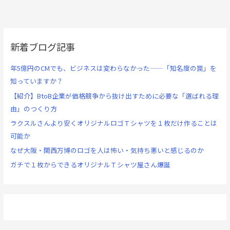
新着ブログ記事
年5億円のCMでも、ビジネスは変わらなかった——「知名度の罠」を
知っていますか？
【紹介】BtoB企業が価格競争から抜け出すために必要な「選ばれる理
由」のつくり方
ラクスルさんより安くオリジナルロゴＴシャツを１枚だけ作ることは
可能か
なぜ大阪・関西万博のロゴを人は怖い・気持ち悪いと感じるのか
ガチで１枚からできるオリジナルＴシャツ屋さん爆誕