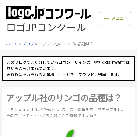
内
容
を
メニュー
ス
ロゴJPコンクール
キ
ッ
プ
ホーム
ブログ
アップル社のリンゴの品種は？
このブログでご紹介しているロゴのデザインは、弊社の制作実績では
無いものも含まれています。
著作権はそれぞれの企業様、サービス、ブランドに帰属します。
アップル社のリンゴの品種は？
ｉＰｈｏｎｅ４Ｓが発売され、ますます覇権を広げるアップル社。
そのロゴって……もちろん皆さんご存知ですよね？