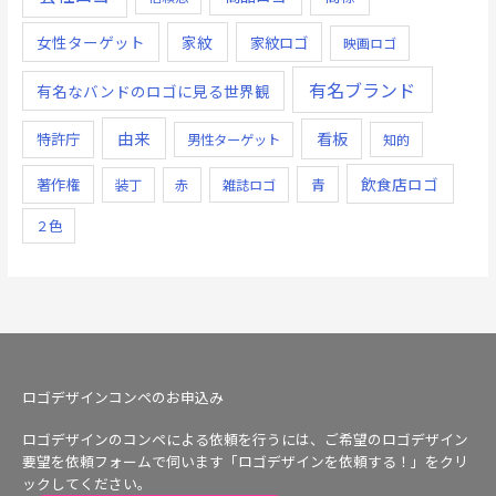
女性ターゲット
家紋
家紋ロゴ
映画ロゴ
有名ブランド
有名なバンドのロゴに見る世界観
由来
看板
特許庁
男性ターゲット
知的
飲食店ロゴ
著作権
青
装丁
赤
雑誌ロゴ
２色
ロゴデザインコンペのお申込み
ロゴデザインのコンペによる依頼を行うには、ご希望のロゴデザイン
要望を依頼フォームで伺います「ロゴデザインを依頼する！」をクリ
ックしてください。