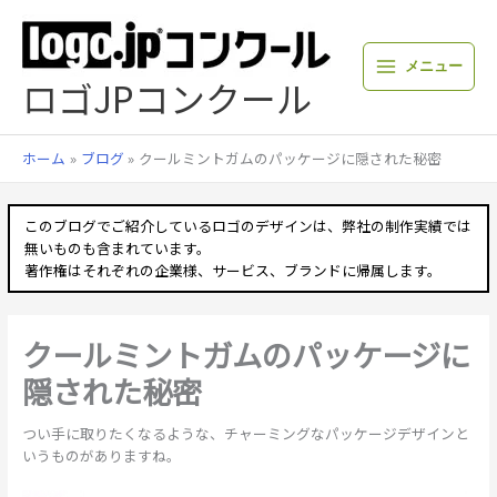
内
容
を
メニュー
ス
ロゴJPコンクール
キ
ッ
プ
ホーム
ブログ
クールミントガムのパッケージに隠された秘密
このブログでご紹介しているロゴのデザインは、弊社の制作実績では
無いものも含まれています。
著作権はそれぞれの企業様、サービス、ブランドに帰属します。
クールミントガムのパッケージに
隠された秘密
つい手に取りたくなるような、チャーミングなパッケージデザインと
いうものがありますね。