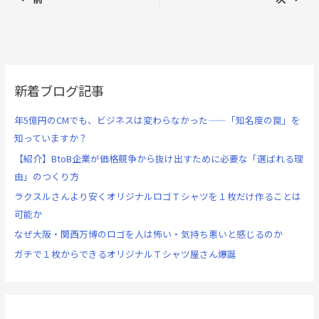
新着ブログ記事
年5億円のCMでも、ビジネスは変わらなかった——「知名度の罠」を
知っていますか？
【紹介】BtoB企業が価格競争から抜け出すために必要な「選ばれる理
由」のつくり方
ラクスルさんより安くオリジナルロゴＴシャツを１枚だけ作ることは
可能か
なぜ大阪・関西万博のロゴを人は怖い・気持ち悪いと感じるのか
ガチで１枚からできるオリジナルＴシャツ屋さん爆誕