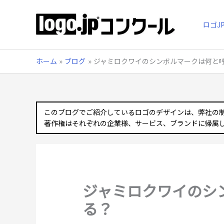
内
容
ロゴJ
を
ス
キ
ッ
ホーム
ブログ
ジャミロクワイのシンボルマークは何と
プ
このブログでご紹介しているロゴのデザインは、弊社の
著作権はそれぞれの企業様、サービス、ブランドに帰属
ジャミロクワイのシ
る？