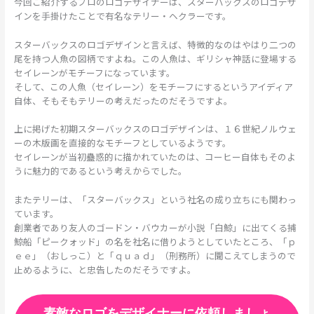
今回ご紹介するプロのロゴデザイナーは、スターバックスのロゴデザ
インを手掛けたことで有名なテリー・ヘクラーです。
スターバックスのロゴデザインと言えば、特徴的なのはやはり二つの
尾を持つ人魚の図柄ですよね。この人魚は、ギリシャ神話に登場する
セイレーンがモチーフになっています。
そして、この人魚（セイレーン）をモチーフにするというアイディア
自体、そもそもテリーの考えだったのだそうですよ。
上に掲げた初期スターバックスのロゴデザインは、１６世紀ノルウェ
ーの木版画を直接的なモチーフとしているようです。
セイレーンが当初蠱惑的に描かれていたのは、コーヒー自体もそのよ
うに魅力的であるという考えからでした。
またテリーは、「スターバックス」という社名の成り立ちにも関わっ
ています。
創業者であり友人のゴードン・バウカーが小説「白鯨」に出てくる捕
鯨船「ピークォッド」の名を社名に借りようとしていたところ、「ｐ
ｅｅ」（おしっこ）と「ｑｕａｄ」（刑務所）に聞こえてしまうので
止めるように、と忠告したのだそうですよ。
素敵なロゴをデザイナーに依頼しましょ