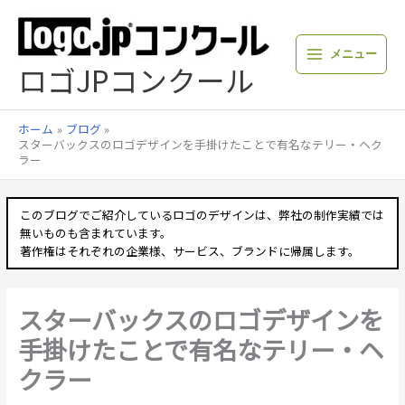
内
容
を
メニュー
ス
ロゴJPコンクール
キ
ッ
プ
ホーム
ブログ
スターバックスのロゴデザインを手掛けたことで有名なテリー・ヘク
ラー
このブログでご紹介しているロゴのデザインは、弊社の制作実績では
無いものも含まれています。
著作権はそれぞれの企業様、サービス、ブランドに帰属します。
スターバックスのロゴデザインを
手掛けたことで有名なテリー・ヘ
クラー