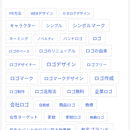
PR方法
WEBデザイン
カタログデザイン
シンボルマーク
キャラクター
シンプル
ロゴ
ネーミング
バンドロゴ
ノベルティ
ロゴの由来
ロゴのリニューアル
ロゴのベース
ロゴデザイン
ロゴデザイナー
ロゴフリー
ロゴ作成
ロゴマーク
ロゴマークデザイン
ロゴ無料
企業ロゴ
ロゴ活用法
ロゴ制作
会社ロゴ
商品ロゴ
商標
信頼感
女性ターゲット
家紋
家紋ロゴ
映画ロゴ
有名ブランド
有名なバンドのロゴに見る世界観