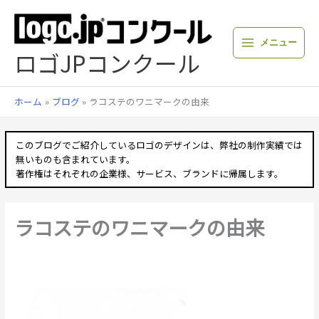
内
容
を
メニュー
ス
ロゴJPコンクール
キ
ッ
プ
ホーム
ブログ
ラコステのワニマークの由来
このブログでご紹介しているロゴのデザインは、弊社の制作実績では
無いものも含まれています。
著作権はそれぞれの企業様、サービス、ブランドに帰属します。
ラコステのワニマークの由来