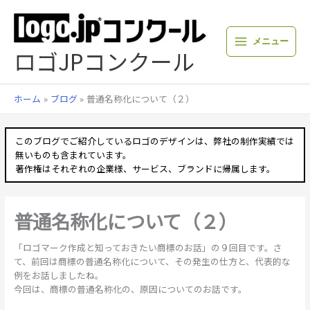
内
容
を
メニュー
ス
ロゴJPコンクール
キ
ッ
プ
ホーム
ブログ
普通名称化について（２）
このブログでご紹介しているロゴのデザインは、弊社の制作実績では
無いものも含まれています。
著作権はそれぞれの企業様、サービス、ブランドに帰属します。
普通名称化について（２）
「ロゴマーク作成と知っておきたい商標のお話」の９回目です。さ
て、前回は商標の普通名称化について、その発生の仕方と、代表的な
例をお話しましたね。
今回は、商標の普通名称化の、原因についてのお話です。