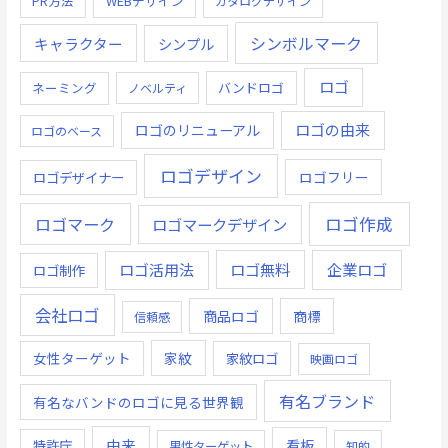
PR方法
WEBデザイン
カタログデザイン
シンボルマーク
キャラクター
シンプル
ロゴ
ネーミング
バンドロゴ
ノベルティ
ロゴの由来
ロゴのリニューアル
ロゴのベース
ロゴデザイン
ロゴデザイナー
ロゴフリー
ロゴ作成
ロゴマーク
ロゴマークデザイン
ロゴ無料
企業ロゴ
ロゴ活用法
ロゴ制作
会社ロゴ
商品ロゴ
商標
信頼感
女性ターゲット
家紋
家紋ロゴ
映画ロゴ
有名ブランド
有名なバンドのロゴに見る世界観
由来
看板
特許庁
男性ターゲット
知的