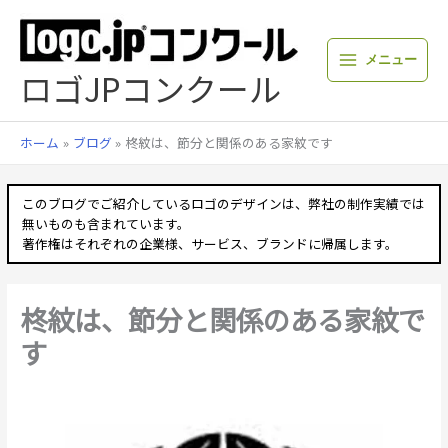
内
容
を
メニュー
ス
ロゴJPコンクール
キ
ッ
プ
ホーム
ブログ
柊紋は、節分と関係のある家紋です
このブログでご紹介しているロゴのデザインは、弊社の制作実績では
無いものも含まれています。
著作権はそれぞれの企業様、サービス、ブランドに帰属します。
柊紋は、節分と関係のある家紋で
す