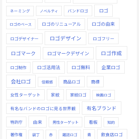
ロゴ
ネーミング
バンドロゴ
ノベルティ
ロゴの由来
ロゴのリニューアル
ロゴのベース
ロゴデザイン
ロゴデザイナー
ロゴフリー
ロゴ作成
ロゴマーク
ロゴマークデザイン
ロゴ無料
企業ロゴ
ロゴ活用法
ロゴ制作
会社ロゴ
商品ロゴ
商標
信頼感
女性ターゲット
家紋
家紋ロゴ
映画ロゴ
有名ブランド
有名なバンドのロゴに見る世界観
由来
看板
特許庁
男性ターゲット
知的
飲食店ロゴ
著作権
青
装丁
赤
雑誌ロゴ