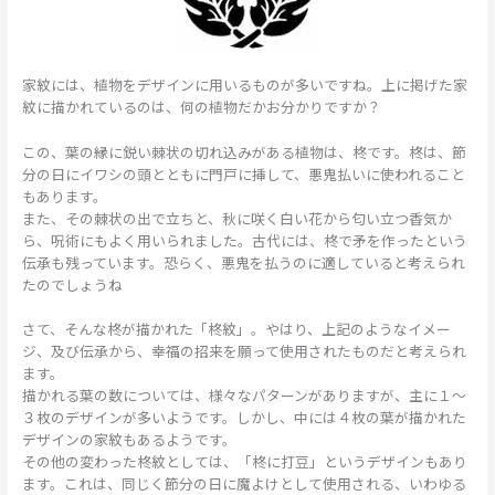
家紋には、植物をデザインに用いるものが多いですね。上に掲げた家
紋に描かれているのは、何の植物だかお分かりですか？
この、葉の縁に鋭い棘状の切れ込みがある植物は、柊です。柊は、節
分の日にイワシの頭とともに門戸に挿して、悪鬼払いに使われること
もあります。
また、その棘状の出で立ちと、秋に咲く白い花から匂い立つ香気か
ら、呪術にもよく用いられました。古代には、柊で矛を作ったという
伝承も残っています。恐らく、悪鬼を払うのに適していると考えられ
たのでしょうね
さて、そんな柊が描かれた「柊紋」。やはり、上記のようなイメー
ジ、及び伝承から、幸福の招来を願って使用されたものだと考えられ
ます。
描かれる葉の数については、様々なパターンがありますが、主に１～
３枚のデザインが多いようです。しかし、中には４枚の葉が描かれた
デザインの家紋もあるようです。
その他の変わった柊紋としては、「柊に打豆」というデザインもあり
ます。これは、同じく節分の日に魔よけとして使用される、いわゆる