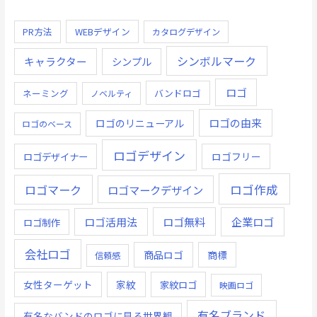
PR方法
WEBデザイン
カタログデザイン
シンボルマーク
キャラクター
シンプル
ロゴ
ネーミング
バンドロゴ
ノベルティ
ロゴの由来
ロゴのリニューアル
ロゴのベース
ロゴデザイン
ロゴデザイナー
ロゴフリー
ロゴ作成
ロゴマーク
ロゴマークデザイン
ロゴ無料
企業ロゴ
ロゴ活用法
ロゴ制作
会社ロゴ
商品ロゴ
商標
信頼感
女性ターゲット
家紋
家紋ロゴ
映画ロゴ
有名ブランド
有名なバンドのロゴに見る世界観