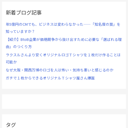
新着ブログ記事
年5億円のCMでも、ビジネスは変わらなかった——「知名度の罠」を
知っていますか？
【紹介】BtoB企業が価格競争から抜け出すために必要な「選ばれる理
由」のつくり方
ラクスルさんより安くオリジナルロゴＴシャツを１枚だけ作ることは
可能か
なぜ大阪・関西万博のロゴを人は怖い・気持ち悪いと感じるのか
ガチで１枚からできるオリジナルＴシャツ屋さん爆誕
タグ