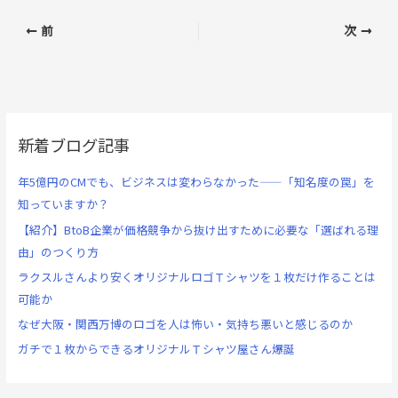
前
次
新着ブログ記事
年5億円のCMでも、ビジネスは変わらなかった——「知名度の罠」を
知っていますか？
【紹介】BtoB企業が価格競争から抜け出すために必要な「選ばれる理
由」のつくり方
ラクスルさんより安くオリジナルロゴＴシャツを１枚だけ作ることは
可能か
なぜ大阪・関西万博のロゴを人は怖い・気持ち悪いと感じるのか
ガチで１枚からできるオリジナルＴシャツ屋さん爆誕