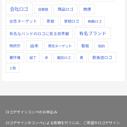
会社ロゴ
商品ロゴ
商標
信頼感
女性ターゲット
家紋
家紋ロゴ
映画ロゴ
有名ブランド
有名なバンドのロゴに見る世界観
由来
看板
特許庁
男性ターゲット
知的
飲食店ロゴ
著作権
青
装丁
赤
雑誌ロゴ
２色
ロゴデザインコンペのお申込み
ロゴデザインのコンペによる依頼を行うには、ご希望のロゴデザイン