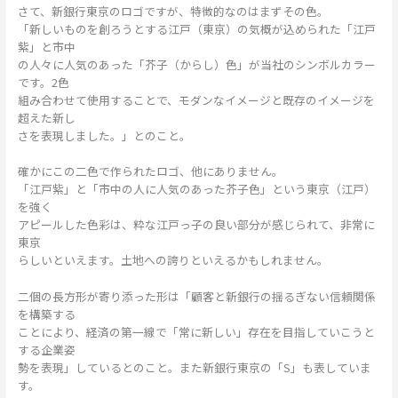
さて、新銀行東京のロゴですが、特徴的なのはまずその色。
「新しいものを創ろうとする江戸（東京）の気概が込められた「江戸
紫」と市中
の人々に人気のあった「芥子（からし）色」が当社のシンボルカラー
です。2色
組み合わせて使用することで、モダンなイメージと既存のイメージを
超えた新し
さを表現しました。」とのこと。
確かにこの二色で作られたロゴ、他にありません。
「江戸紫」と「市中の人に人気のあった芥子色」という東京（江戸）
を強く
アピールした色彩は、粋な江戸っ子の良い部分が感じられて、非常に
東京
らしいといえます。土地への誇りといえるかもしれません。
二個の長方形が寄り添った形は「顧客と新銀行の揺るぎない信頼関係
を構築する
ことにより、経済の第一線で「常に新しい」存在を目指していこうと
する企業姿
勢を表現」しているとのこと。また新銀行東京の「S」も表していま
す。