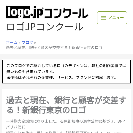
内
容
を
メニュー
ス
ロゴJPコンクール
キ
ッ
プ
ホーム
ブログ
過去と現在、銀行と顧客が交差する！新銀行東京のロゴ
このブログでご紹介しているロゴのデザインは、弊社の制作実績では
無いものも含まれています。
著作権はそれぞれの企業様、サービス、ブランドに帰属します。
過去と現在、銀行と顧客が交差す
る！新銀行東京のロゴ
一時期大変話題になりました。石原都知事の選挙公約に基づき、BNP
パリバ信託
銀行を公有化する手法で発足した「新銀行東京のロゴマーク」です。