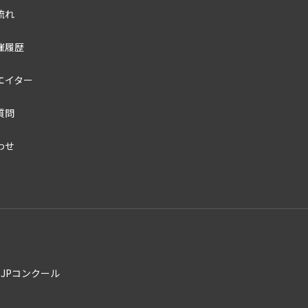
流れ
催履歴
エイター
質問
わせ
by ロゴJPコンクール