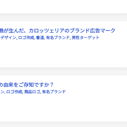
熱が生んだ、カロッツェリアのブランド広告マーク
クデザイン
,
ロゴ作成
,
書道
,
有名ブランド
,
男性ターゲット
の由来をご存知ですか？
イン
,
ロゴ作成
,
商品ロゴ
,
有名ブランド