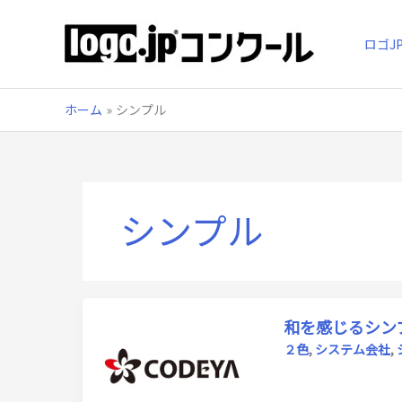
内
容
ロゴJ
を
ス
キ
ッ
ホーム
シンプル
プ
シンプル
和を感じるシン
２色
,
システム会社
,