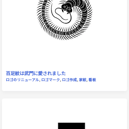
百足紋は武門に愛されました
ロゴのリニューアル
,
ロゴマーク
,
ロゴ作成
,
家紋
,
看板