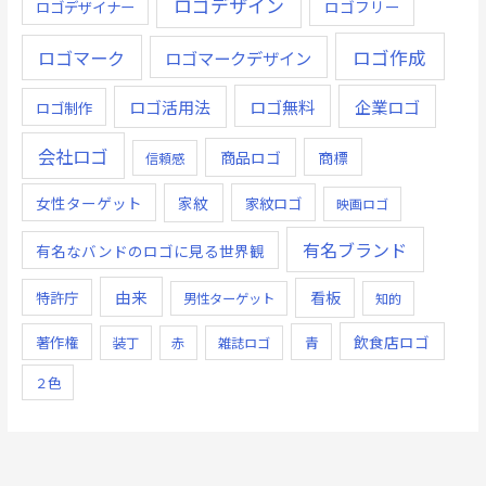
ロゴデザイン
ロゴデザイナー
ロゴフリー
ロゴ作成
ロゴマーク
ロゴマークデザイン
ロゴ無料
企業ロゴ
ロゴ活用法
ロゴ制作
会社ロゴ
商品ロゴ
商標
信頼感
女性ターゲット
家紋
家紋ロゴ
映画ロゴ
有名ブランド
有名なバンドのロゴに見る世界観
由来
看板
特許庁
男性ターゲット
知的
飲食店ロゴ
著作権
青
装丁
赤
雑誌ロゴ
２色