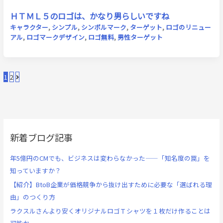
ＨＴＭＬ５のロゴは、かなり男らしいですね
キャラクター
,
シンプル
,
シンボルマーク
,
ターゲット
,
ロゴのリニュー
アル
,
ロゴマークデザイン
,
ロゴ無料
,
男性ターゲット
1
2
新着ブログ記事
年5億円のCMでも、ビジネスは変わらなかった——「知名度の罠」を
知っていますか？
【紹介】BtoB企業が価格競争から抜け出すために必要な「選ばれる理
由」のつくり方
ラクスルさんより安くオリジナルロゴＴシャツを１枚だけ作ることは