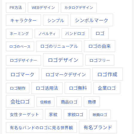
PR方法
WEBデザイン
カタログデザイン
シンボルマーク
キャラクター
シンプル
ロゴ
ネーミング
バンドロゴ
ノベルティ
ロゴの由来
ロゴのリニューアル
ロゴのベース
ロゴデザイン
ロゴデザイナー
ロゴフリー
ロゴ作成
ロゴマーク
ロゴマークデザイン
ロゴ無料
企業ロゴ
ロゴ活用法
ロゴ制作
会社ロゴ
商品ロゴ
商標
信頼感
女性ターゲット
家紋
家紋ロゴ
映画ロゴ
有名ブランド
有名なバンドのロゴに見る世界観