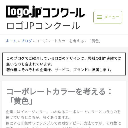
内
容
を
メニュー
ス
ロゴJPコンクール
キ
ッ
プ
ホーム
ブログ
コーポレートカラーを考える：「黄色」
このブログでご紹介しているロゴのデザインは、弊社の制作実績では
無いものも含まれています。
著作権はそれぞれの企業様、サービス、ブランドに帰属します。
コーポレートカラーを考える：
「黄色」
企業にはイメージカラー、いわゆるコーポレートカラーというものを
掲げているところが、多くありますね。
色による印象付与はシンプルで強烈なアピール方法ですが、それ故に