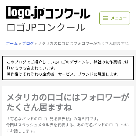
内
容
を
メニュー
ス
ロゴJPコンクール
キ
ッ
プ
ホーム
ブログ
メタリカのロゴにはフォロワーがたくさん居ますね
このブログでご紹介しているロゴのデザインは、弊社の制作実績では
無いものも含まれています。
著作権はそれぞれの企業様、サービス、ブランドに帰属します。
メタリカのロゴにはフォロワーが
たくさん居ますね
「有名なバンドのロゴに見る世界観」の第５回です。
今回はスラッシュメタル界を代表する、あの有名バンドのロゴについ
てお話しします。