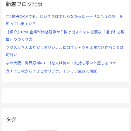
新着ブログ記事
年5億円のCMでも、ビジネスは変わらなかった——「知名度の罠」を
知っていますか？
【紹介】BtoB企業が価格競争から抜け出すために必要な「選ばれる理
由」のつくり方
ラクスルさんより安くオリジナルロゴＴシャツを１枚だけ作ることは
可能か
なぜ大阪・関西万博のロゴを人は怖い・気持ち悪いと感じるのか
ガチで１枚からできるオリジナルＴシャツ屋さん爆誕
タグ