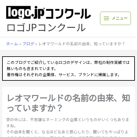
内
容
を
メニュー
ス
ロゴJPコンクール
キ
ッ
プ
ホーム
ブログ
レオマワールドの名前の由来、知っていますか？
このブログでご紹介しているロゴのデザインは、弊社の制作実績では
無いものも含まれています。
著作権はそれぞれの企業様、サービス、ブランドに帰属します。
レオマワールドの名前の由来、知
っていますか？
世の中には、不思議なネーミングの企業というものがいくつもありま
すね。
その由来を聞くと、なるほどなあと感心したり、聞いてもやっぱりよ