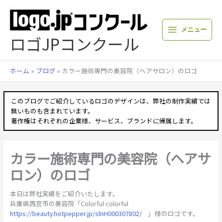
内
容
を
メニュー
ス
ロゴJPコンクール
キ
ッ
プ
ホーム
ブログ
カラー施術専門の美容院（ヘアサロン）のロゴ
このブログでご紹介しているロゴのデザインは、弊社の制作実績では
無いものも含まれています。
著作権はそれぞれの企業様、サービス、ブランドに帰属します。
カラー施術専門の美容院（ヘアサ
ロン）のロゴ
本日は弊社実績をご紹介いたします。
兵庫県西宮市の美容院「Colorful colorful
https://beauty.hotpepper.jp/slnH000307802/
」様のロゴです。