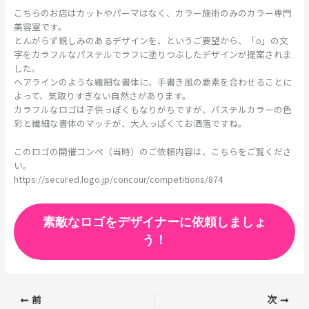
こちらのお店はカットやパーマはなく、カラー施術のみのカラー専門
美容室です。
とんがらず親しみのあるデザインを、というご要望から、「o」の文
字をカラフルなパステルでラフに塗りつぶしたデザインが提案されま
した。
ヘアラインのような繊細な書体に、手書き風の要素を合わせることに
よって、気取りすぎない自然さがあります。
カラフルなロゴは子供っぽくもなりがちですが、パステルカラーの色
彩と繊細な書体のマッチが、大人っぽくてお洒落ですね。
このロゴの開催コンペ（当時）のご依頼内容は、こちらをご覧くださ
い。
https://secured.logo.jp/concour/competitions/874
素敵なロゴをデザイナーに依頼しましょ
う！
前
次