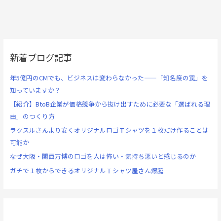
新着ブログ記事
年5億円のCMでも、ビジネスは変わらなかった——「知名度の罠」を
知っていますか？
【紹介】BtoB企業が価格競争から抜け出すために必要な「選ばれる理
由」のつくり方
ラクスルさんより安くオリジナルロゴＴシャツを１枚だけ作ることは
可能か
なぜ大阪・関西万博のロゴを人は怖い・気持ち悪いと感じるのか
ガチで１枚からできるオリジナルＴシャツ屋さん爆誕