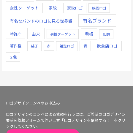
女性ターゲット
家紋
家紋ロゴ
映画ロゴ
有名ブランド
有名なバンドのロゴに見る世界観
由来
看板
特許庁
男性ターゲット
知的
飲食店ロゴ
著作権
青
装丁
赤
雑誌ロゴ
２色
ロゴデザインコンペのお申込み
ロゴデザインのコンペによる依頼を行うには、ご希望のロゴデザイン
要望を依頼フォームで伺います「ロゴデザインを依頼する！」をクリ
ックしてください。