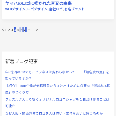
ヤマハのロゴに描かれた音叉の由来
WEBデザイン
,
ロゴデザイン
,
会社ロゴ
,
有名ブランド
1
2
3
4
5
6
7
…
11
新着ブログ記事
年5億円のCMでも、ビジネスは変わらなかった——「知名度の罠」を
知っていますか？
【紹介】BtoB企業が価格競争から抜け出すために必要な「選ばれる理
由」のつくり方
ラクスルさんより安くオリジナルロゴＴシャツを１枚だけ作ることは
可能か
なぜ大阪・関西万博のロゴを人は怖い・気持ち悪いと感じるのか