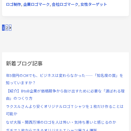
ロゴ制作
,
企業ロゴマーク
,
会社ロゴマーク
,
女性ターゲット
1
2
新着ブログ記事
年5億円のCMでも、ビジネスは変わらなかった——「知名度の罠」を
知っていますか？
【紹介】BtoB企業が価格競争から抜け出すために必要な「選ばれる理
由」のつくり方
ラクスルさんより安くオリジナルロゴＴシャツを１枚だけ作ることは
可能か
なぜ大阪・関西万博のロゴを人は怖い・気持ち悪いと感じるのか
ガチで１枚からできるオリジナルＴシャツ屋さん爆誕