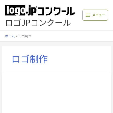
内
容
を
メニュー
ス
ロゴJPコンクール
キ
ッ
プ
ホーム
ロゴ制作
ロゴ制作