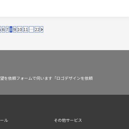
5
6
7
8
9
10
11
…
22
望を依頼フォームで伺います「ロゴデザインを依頼
クール
その他サービス